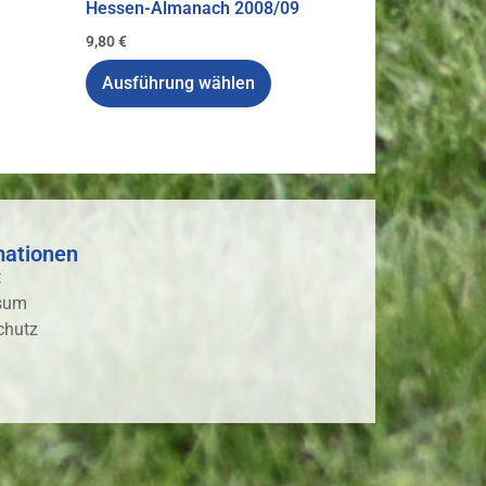
Hessen-Almanach 2008/09
9,80
€
Ausführung wählen
mationen
t
sum
chutz