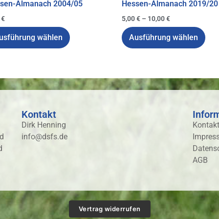
sen-Almanach 2004/05
Hessen-Almanach 2019/20
0
€
5,00
€
–
10,00
€
usführung wählen
Ausführung wählen
Kontakt
Infor
Dirk Henning
Kontak
nd
info@dsfs.de
Impres
d
Datens
AGB
Vertrag widerrufen