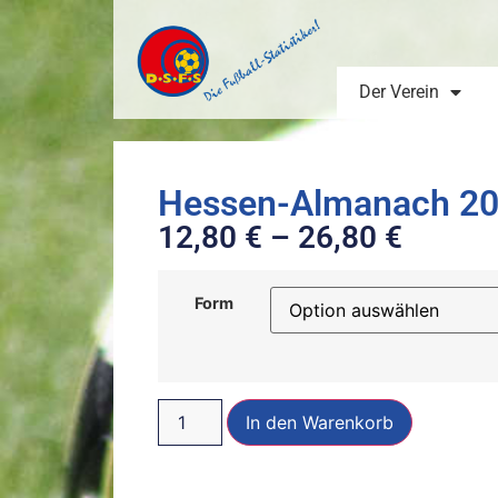
Der Verein
Hessen-Almanach 20
12,80
€
–
26,80
€
Form
In den Warenkorb