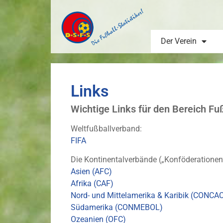
Der Verein
Links
Wichtige Links für den Bereich Fu
Weltfußballverband:
FIFA
Die Kontinentalverbände („Konföderationen
Asien (AFC)
Afrika (CAF)
Nord- und Mittelamerika & Karibik (CONCA
Südamerika (CONMEBOL)
Ozeanien (OFC)