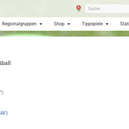
0
Regionalgruppen
Shop
Tippspiele
Stat
ßball
“):
CAF)