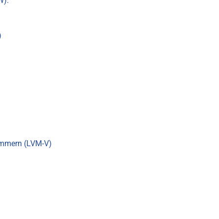
W):
)
ommern (LVM-V)