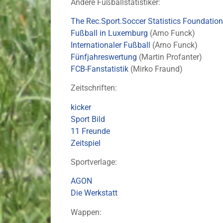
Andere Fußballstatistiker:
The Rec.Sport.Soccer Statistics Foundation
Fußball in Luxemburg
(Arno Funck)
Internationaler Fußball
(Arno Funck)
Fünfjahreswertung
(Martin Profanter)
FCB-Fanstatistik
(Mirko Fraund)
Zeitschriften:
kicker
Sport Bild
11 Freunde
Zeitspiel
Sportverlage:
AGON
Die Werkstatt
Wappen: