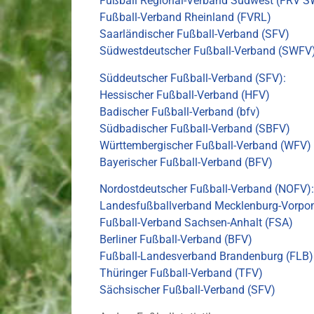
Fußball Regional-Verband Südwest (FRV S
Fußball-Verband Rheinland (FVRL)
Saarländischer Fußball-Verband (SFV)
Südwestdeutscher Fußball-Verband (SWFV
Süddeutscher Fußball-Verband (SFV):
Hessischer Fußball-Verband (HFV)
Badischer Fußball-Verband (bfv)
Südbadischer Fußball-Verband (SBFV)
Württembergischer Fußball-Verband (WFV)
Bayerischer Fußball-Verband (BFV)
Nordostdeutscher Fußball-Verband (NOFV):
Landesfußballverband Mecklenburg-Vorp
Fußball-Verband Sachsen-Anhalt (FSA)
Berliner Fußball-Verband (BFV)
Fußball-Landesverband Brandenburg (FLB)
Thüringer Fußball-Verband (TFV)
Sächsischer Fußball-Verband (SFV)