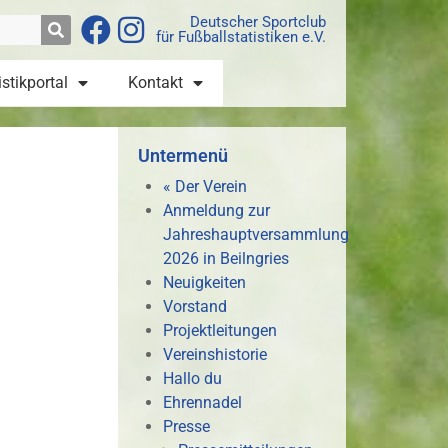
Deutscher Sportclub
für Fußballstatistiken e.V.
istikportal
Kontakt
Untermenü
« Der Verein
Anmeldung zur
Jahreshauptversammlung
2026 in Beilngries
Neuigkeiten
Vorstand
Projektleitungen
Vereinshistorie
Hallo du
Ehrennadel
Presse