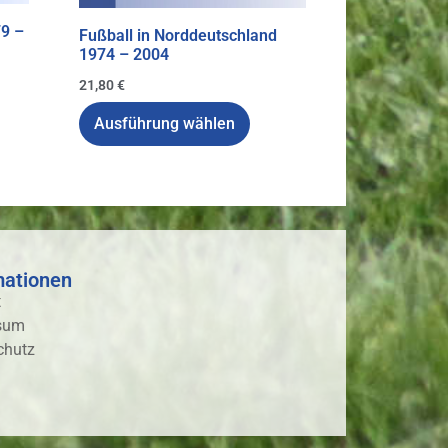
79 –
Fußball in Norddeutschland
1974 – 2004
21,80
€
Ausführung wählen
mationen
t
sum
chutz