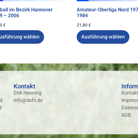
ball im Bezirk Hannover
Amateur-Oberliga Nord 19
9 – 2006
1984
80
€
21,80
€
usführung wählen
Ausführung wählen
Kontakt
Infor
Dirk Henning
Kontak
nd
info@dsfs.de
Impres
d
Datens
AGB