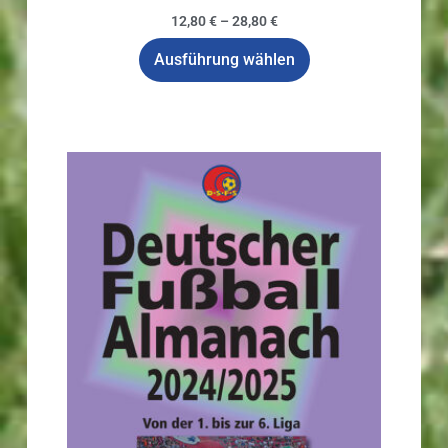
12,80
€
–
28,80
€
Ausführung wählen