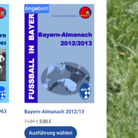
Angebot!
963
Bayern-Almanach 2012/13
12,80
€
5,00
€
Ausführung wählen