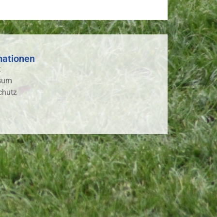
mationen
t
sum
chutz