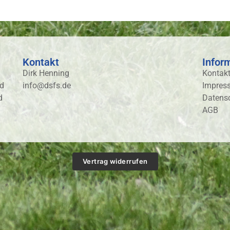
Kontakt
Infor
Dirk Henning
Kontak
nd
info@dsfs.de
Impres
d
Datens
AGB
Vertrag widerrufen